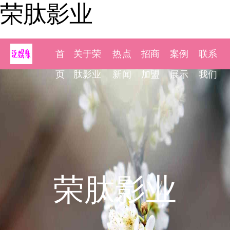
荣肽影业
首
关于荣
热点
招商
案例
联系
页
肽影业
新闻
加盟
展示
我们
荣肽影业