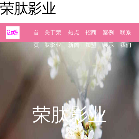
荣肽影业
首
关于荣
热点
招商
案例
联系
页
肽影业
新闻
加盟
展示
我们
荣肽影业