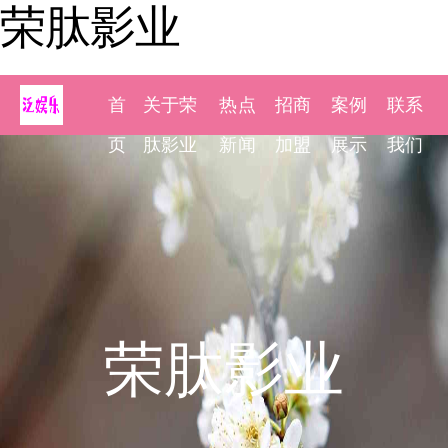
荣肽影业
首
关于荣
热点
招商
案例
联系
页
肽影业
新闻
加盟
展示
我们
荣肽影业