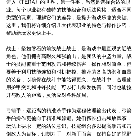
进入《TERA》的世界，第一件事，当然是选择合适的职
业。每个职业都有独特的技能组合和玩法风格，适合不同
类型的玩家。理解它们的差异，是提升游戏乐趣的关键。
这里，我们将详细介绍几大代表职业的特色与操作技巧，
帮助新玩家更快上手。
战士：坚如磐石的前线战士战士，是游戏中最直观的近战
角色。他们拥有高耐久和强输出，是团队的中坚力量。战
士的技能偏重于范围攻击和持续伤害，操作相对简单，但
要善于利用技能连招和时机把控。推荐装备高防御和血量
的装备，以确保在战斗中能站得更久。在战斗中，合理使
用护甲突刺和冲锋技能，可以打出爆发伤害，同时也能拉
开与敌人的距离，灵活应对各种战局。
弓箭手：远距离的精准杀手作为远程物理输出代表，弓箭
手的操作更偏向于精准和躲避。她们擅长狙击和放风筝，
玩法上要求一定的站位意识。技能组合多以提高暴击和击
倒敌人为目标，钳制对手。对新手而言，保持良好的视野