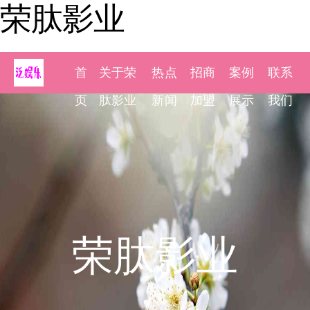
荣肽影业
首
关于荣
热点
招商
案例
联系
页
肽影业
新闻
加盟
展示
我们
荣肽影业